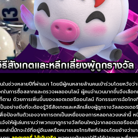
ึ้นในช่วงหลายปีที่ผ่านมา โดยมีผู้คนหลายล้านคนเข้าร่วมโดยหวังว่า
ดวกในการซื้อสลากและตรวจผลออนไลน์ ผู้คนจำนวนมากขึ้นจึงเลือกเ
็ตาม ด้วยการเพิ่มขึ้นของลอตเตอรีออนไลน์ กิจกรรมการฉ้อโกงที
น จำเป็นอย่างยิ่งที่จะต้องรู้วิธีสังเกตและหลีกเลี่ยงผู้ถูกรางวัลลอตเตอร
่อป้องกันตัวเองจากการตกเป็นเหยื่อของการหลอกลวงเหล่านี้
หน
อการแจ้งให้ผู้เล่นทราบว่าพวกเขาถูกรางวัลก้อนใหญ่จากลอตเตอรีออนไ
นเหล่านี้มักจะใช้ที่อยู่อีเมลหรือหมายเลขโทรศัพท์ปลอมโดยอ้างว่ามา