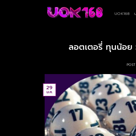
Skip
to
UOK168
content
ลอตเตอรี่ ทุนน้อย ว
POS
29
ม.ค.