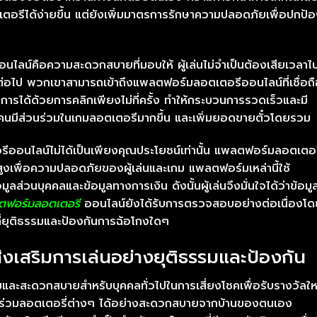
อตเตอรีได้ง่ายขึ้น แต่ยังเพิ่มมาตรการรักษาความปลอดภัยเพื่อปกป้
อนไลน์คือความสะดวกสบายที่มอบให้ ผู้เล่นไม่จำเป็นต้องเสียเวลาไ
อีกต่อไป พวกเขาสามารถเข้าถึงแพลตฟอร์มลอตเตอรีออนไลน์ที่เชื่อถ
การได้ด้วยการคลิกเพียงไม่กี่ครั้ง ทำให้กระบวนการรวดเร็วและมี
ผู้คนมีส่วนร่วมในเกมลอตเตอรีมากขึ้น และเพิ่มยอดขายตั๋วโดยรวม
อนไลน์ไม่ได้เป็นเพียงคุณประโยชน์เท่านั้น แพลตฟอร์มลอตเตอ
งเพื่อความปลอดภัยของผู้เล่นและเกม แพลตฟอร์มเหล่านี้ใช้
มูลส่วนบุคคลและข้อมูลทางการเงิน ดังนั้นผู้เล่นจึงมั่นใจได้ว่าข้อมู
ฟอร์มลอตเตอรี
ออนไลน์ยังได้รับการตรวจสอบอย่างต่อเนื่องโ
นที่ยุติธรรมและป้องกันการฉ้อโกงใดๆ
่งเสริมการเล่นอย่างยุติธรรมและป้องกัน
และสะดวกสบายสำหรับบุคคลทั่วไปในการเสี่ยงโชคเพื่อรับรางวัลใ
ถเข้าร่วมลอตเตอรี่ต่างๆ ได้อย่างสะดวกสบายจากบ้านของตนเอง