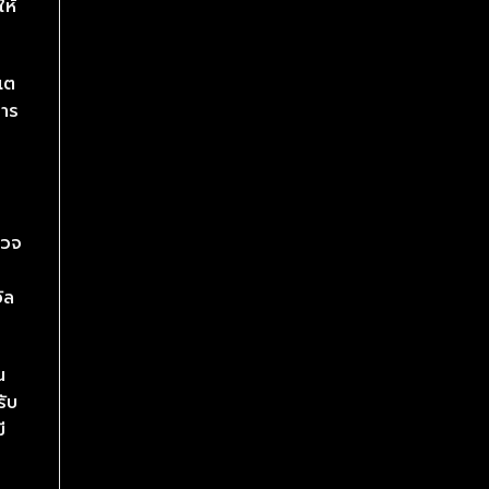
ห้
เต
การ
รวจ
ัล
น
รับ
ี