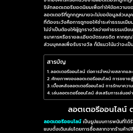
จากองค์กรหรือหน่วยงานลอตเตอรีที่ถูกก
ริษัทลอตเตอรียอดนิยมเพื่อทำให้ข้อความของต
ลอตเตอรีที่ถูกกฎหมายจะไม่ขอข้อมูลส่วนบุค
ที่ต้องระวังคือการถูกขอให้ชำระค่าธรรมเนีย
ไม่จำเป็นต้องให้ผู้ถูกรางวัลจ่ายค่าธรรมเนี
ธนาคารหรือรายละเอียดบัตรเครดิต หากคุณได้
ส่วนบุคคลเพื่อรับรางวัล ก็มีแนวโน้มว่าจะ
สารบัญ
ลอตเตอรีออนไลน์ ต่อการจำหน่ายสลากและ
ศักยภาพของลอตเตอรีออนไลน์ การขยายสู
เบื้องหลังลอตเตอรี่ออนไลน์ การรักษาคว
เล่นลอตเตอรี่ออนไลน์ ส่งเสริมการเล่นอย่
ลอตเตอรีออนไลน์ 
ลอตเตอรีออนไลน์
เป็นรูปแบบการพนันที่ได้
แบบดั้งเดิมเล่นโดยการซื้อสลากจากร้านค้าปล