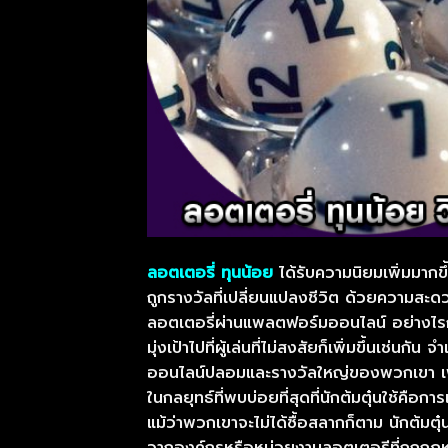
ลอตเตอรี่ ทุนน้อย
ได้รับความนิยมเพิ่มมากข
ถูกรางวัลที่เปลี่ยนแปลงชีวิต ด้วยความสะ
ลอตเตอรี่ผ่านแพลตฟอร์มออนไลน์ อย่างไรก
มุ่งเป้าไปที่ผู้เล่นที่ไม่สงสัยก็เพิ่มขึ้นเช่นกั
ออนไลน์ปลอมและรางวัลใหญ่ของพวกเขา เพื
ในกลยุทธ์ที่พบบ่อยที่สุดที่นักต้มตุ๋นใช้คื
แม้ว่าพวกเขาจะไม่ได้ซื้อสลากก็ตาม นักต้มตุ๋