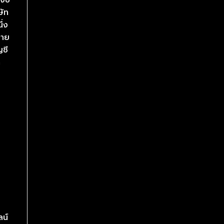
องบ
ษัท
่ง
มาย
ญชี
ล
ลน์