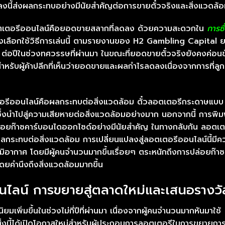
แปลงนี้ส่งผลกระทบอย่างมีนัยสำคัญต่อการขายตั๋วจริงและสิ่งแวดล้
ลอตเตอรีออนไลน์คือยอดขายสลากที่ลดลง ด้วยความสะดวกใน
การซื
ึงเลือกใช้วิธีการเล่นนี้ ตามรายงานของ H2 Gambling Capital 
 ต่อปีในช่วงทศวรรษที่ผ่านมา ในขณะที่ยอดขายตั๋วจริงยังคงค่อนข
ำหรับผู้ค้าปลีกที่เห็นว่ายอดขายและผลกำไรลดลงเนื่องจากการที่ลูก
อรีออนไลน์คือผลกระทบต่อสิ่งแวดล้อม ตั๋วลอตเตอรีกระดาษแบบ
ด้ ซึ่งนำไปสู่ความเสียหายต่อสิ่งแวดล้อมอย่างมาก นอกจากนี้ การพิม
รปล่อยก๊าซคาร์บอนไดออกไซด์อย่างมีนัยสำคัญ ในทางกลับกัน ลอตเต
ผลกระทบต่อสิ่งแวดล้อม การเปลี่ยนแปลงสู่ลอตเตอรีออนไลน์นี้มีค
มิอากาศ โดยมีผู้คนจำนวนมากขึ้นเรื่อยๆ ตระหนักถึงการปล่อยก๊าซ
คำนึงถึงสิ่งแวดล้อมมากขึ้น
ไลน์ การขยายสู่ตลาดใหม่และเสนอรางวั
ิยมเพิ่มขึ้นในช่วงไม่กี่ปีที่ผ่านมา เนื่องจากผู้คนจำนวนมากหันมาใช้
สิ่งนี้ได้เปิดโอกาสใหม่สำหรับผู้ประกอบการลอตเตอรีในการขยายกา