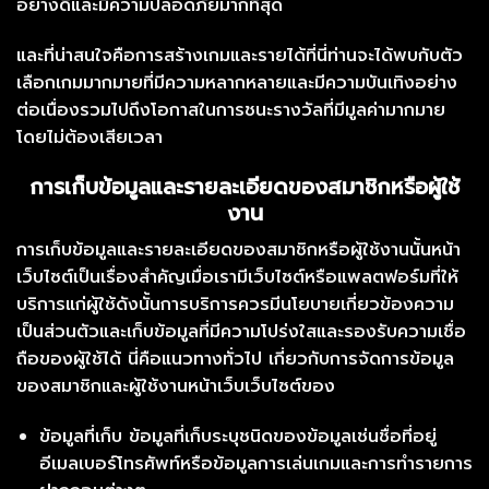
อย่างดีและมีความปลอดภัยมากที่สุด
และที่น่าสนใจคือการสร้างเกมและรายได้ที่นี่ท่านจะได้พบกับตัว
เลือกเกมมากมายที่มีความหลากหลายและมีความบันเทิงอย่าง
ต่อเนื่องรวมไปถึงโอกาสในการชนะรางวัลที่มีมูลค่ามากมาย
โดยไม่ต้องเสียเวลา
การเก็บข้อมูลและรายละเอียดของสมาชิกหรือผู้ใช้
งาน
การเก็บข้อมูลและรายละเอียดของสมาชิกหรือผู้ใช้งานนั้นหน้า
เว็บไซต์เป็นเรื่องสำคัญเมื่อเรามีเว็บไซต์หรือแพลตฟอร์มที่ให้
บริการแก่ผู้ใช้ดังนั้นการบริการควรมีนโยบายเกี่ยวข้องความ
เป็นส่วนตัวและเก็บข้อมูลที่มีความโปร่งใสและรองรับความเชื่อ
ถือของผู้ใช้ได้ นี่คือแนวทางทั่วไป เกี่ยวกับการจัดการข้อมูล
ของสมาชิกและผู้ใช้งานหน้าเว็บเว็บไซต์ของ
ข้อมูลที่เก็บ ข้อมูลที่เก็บระบุชนิดของข้อมูลเช่นชื่อที่อยู่
อีเมลเบอร์โทรศัพท์หรือข้อมูลการเล่นเกมและการทำรายการ