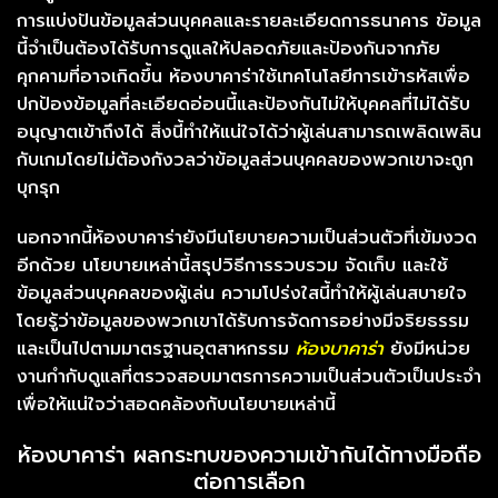
การแบ่งปันข้อมูลส่วนบุคคลและรายละเอียดการธนาคาร ข้อมูล
นี้จำเป็นต้องได้รับการดูแลให้ปลอดภัยและป้องกันจากภัย
คุกคามที่อาจเกิดขึ้น ห้องบาคาร่าใช้เทคโนโลยีการเข้ารหัสเพื่อ
ปกป้องข้อมูลที่ละเอียดอ่อนนี้และป้องกันไม่ให้บุคคลที่ไม่ได้รับ
อนุญาตเข้าถึงได้ สิ่งนี้ทำให้แน่ใจได้ว่าผู้เล่นสามารถเพลิดเพลิน
กับเกมโดยไม่ต้องกังวลว่าข้อมูลส่วนบุคคลของพวกเขาจะถูก
บุกรุก
นอกจากนี้ห้องบาคาร่ายังมีนโยบายความเป็นส่วนตัวที่เข้มงวด
อีกด้วย นโยบายเหล่านี้สรุปวิธีการรวบรวม จัดเก็บ และใช้
ข้อมูลส่วนบุคคลของผู้เล่น ความโปร่งใสนี้ทำให้ผู้เล่นสบายใจ
โดยรู้ว่าข้อมูลของพวกเขาได้รับการจัดการอย่างมีจริยธรรม
และเป็นไปตามมาตรฐานอุตสาหกรรม
ห้องบาคาร่า
ยังมีหน่วย
งานกำกับดูแลที่ตรวจสอบมาตรการความเป็นส่วนตัวเป็นประจำ
เพื่อให้แน่ใจว่าสอดคล้องกับนโยบายเหล่านี้
ห้องบาคาร่า
ผลกระทบของความเข้ากันได้ทางมือถือ
ต่อการเลือก