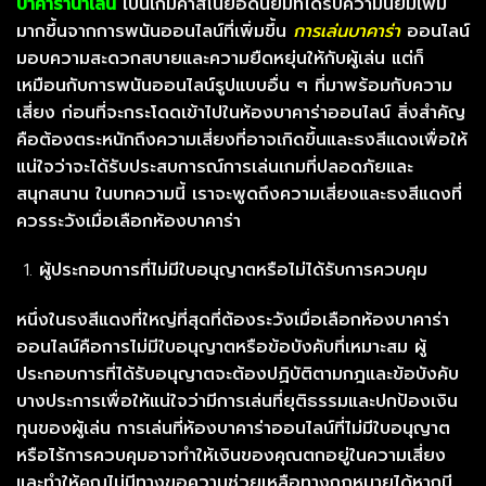
บาคาร่าน่าเล่น
เป็นเกมคาสิโนยอดนิยมที่ได้รับความนิยมเพิ่ม
มากขึ้นจากการพนันออนไลน์ที่เพิ่มขึ้น
การเล่นบาคาร่า
ออนไลน์
มอบความสะดวกสบายและความยืดหยุ่นให้กับผู้เล่น แต่ก็
เหมือนกับการพนันออนไลน์รูปแบบอื่น ๆ ที่มาพร้อมกับความ
เสี่ยง ก่อนที่จะกระโดดเข้าไปในห้องบาคาร่าออนไลน์ สิ่งสำคัญ
คือต้องตระหนักถึงความเสี่ยงที่อาจเกิดขึ้นและธงสีแดงเพื่อให้
แน่ใจว่าจะได้รับประสบการณ์การเล่นเกมที่ปลอดภัยและ
สนุกสนาน ในบทความนี้ เราจะพูดถึงความเสี่ยงและธงสีแดงที่
ควรระวังเมื่อเลือกห้องบาคาร่า
ผู้ประกอบการที่ไม่มีใบอนุญาตหรือไม่ได้รับการควบคุม
หนึ่งในธงสีแดงที่ใหญ่ที่สุดที่ต้องระวังเมื่อเลือกห้องบาคาร่า
ออนไลน์คือการไม่มีใบอนุญาตหรือข้อบังคับที่เหมาะสม ผู้
ประกอบการที่ได้รับอนุญาตจะต้องปฏิบัติตามกฎและข้อบังคับ
บางประการเพื่อให้แน่ใจว่ามีการเล่นที่ยุติธรรมและปกป้องเงิน
ทุนของผู้เล่น การเล่นที่ห้องบาคาร่าออนไลน์ที่ไม่มีใบอนุญาต
หรือไร้การควบคุมอาจทำให้เงินของคุณตกอยู่ในความเสี่ยง
และทำให้คุณไม่มีทางขอความช่วยเหลือทางกฎหมายได้หากมี