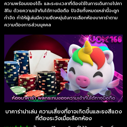
ความพร้อมของโต๊ะ และระยะเวลาที่ต้องใช้ในการเดินทางไปคา
สิโน ด้วยความเข้ากันได้ทางมือถือ ปัจจัยทั้งหมดเหล่านี้จะถูก
กำจัด ทำให้ผู้เล่นมีความยืดหยุ่นในการเลือกห้องบาคาร่าตาม
ความต้องการส่วนบุคคล
บาคาร่าน่าเล่น ความเสี่ยงที่อาจเกิดขึ้นและธงสีแดง
ที่ต้องระวังเมื่อเลือกห้อง