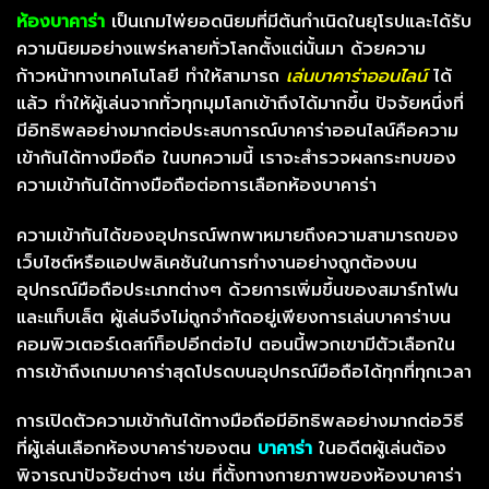
ห้องบาคาร่า
เป็นเกมไพ่ยอดนิยมที่มีต้นกำเนิดในยุโรปและได้รับ
ความนิยมอย่างแพร่หลายทั่วโลกตั้งแต่นั้นมา ด้วยความ
ก้าวหน้าทางเทคโนโลยี ทำให้สามารถ
เล่นบาคาร่าออนไลน์
ได้
แล้ว ทำให้ผู้เล่นจากทั่วทุกมุมโลกเข้าถึงได้มากขึ้น ปัจจัยหนึ่งที่
มีอิทธิพลอย่างมากต่อประสบการณ์บาคาร่าออนไลน์คือความ
เข้ากันได้ทางมือถือ ในบทความนี้ เราจะสำรวจผลกระทบของ
ความเข้ากันได้ทางมือถือต่อการเลือกห้องบาคาร่า
ความเข้ากันได้ของอุปกรณ์พกพาหมายถึงความสามารถของ
เว็บไซต์หรือแอปพลิเคชันในการทำงานอย่างถูกต้องบน
อุปกรณ์มือถือประเภทต่างๆ ด้วยการเพิ่มขึ้นของสมาร์ทโฟน
และแท็บเล็ต ผู้เล่นจึงไม่ถูกจำกัดอยู่เพียงการเล่นบาคาร่าบน
คอมพิวเตอร์เดสก์ท็อปอีกต่อไป ตอนนี้พวกเขามีตัวเลือกใน
การเข้าถึงเกมบาคาร่าสุดโปรดบนอุปกรณ์มือถือได้ทุกที่ทุกเวลา
การเปิดตัวความเข้ากันได้ทางมือถือมีอิทธิพลอย่างมากต่อวิธี
ที่ผู้เล่นเลือกห้องบาคาร่าของตน
บาคาร่า
ในอดีตผู้เล่นต้อง
พิจารณาปัจจัยต่างๆ เช่น ที่ตั้งทางกายภาพของห้องบาคาร่า