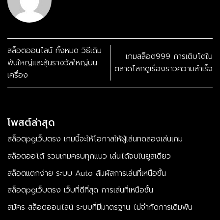
สล็อตออนไลน์ ทั้งหมด วิธีเดิม
เกมสล็อต999 การเติบโตใน
พันใหญ่และลุ้นรางวัลใหญ่บน
ตลาดโลกดูเรื่องราวความสำเร็จ
เครื่อง
โพสต์ล่าสุด
สล็อตpgเว็บตรง เกมนี้จะให้โอกาสให้ผู้เล่นทดลองเล่นเกม
สล็อตออโต้ รวมเกมครบทุกแนว เล่นได้จบในยูสเดียว
สล็อตแตกง่าย ระบบ Auto สัมผัสการเล่นที่เหนือชั้น
สล็อตpgเว็บตรง เว็บที่ดีที่สุด การเล่นที่เหนือชั้น
สมัคร สล็อตออนไลน์ ระบบที่มีมาตรฐาน ไม่จำกัดการเดิมพัน