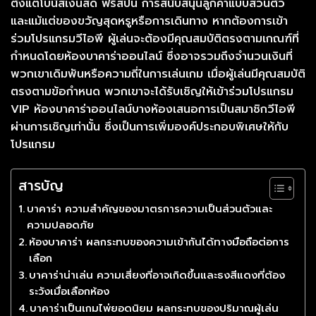
ตั้งแต่โบนัสเงินสด ฟรีสปิน การสนับสนุนลูกค้าแบบส่วนตัว
และแม้แต่ของขวัญสุดหรูหรือการเดินทาง
หากต้องการเข้า
ร่วมโปรแกรมวีไอพี ผู้เล่นจะต้องมีคุณสมบัติตรงตามเกณฑ์ที่
กำหนดโดยห้องบาคาร่าออนไลน์ ซึ่งอาจรวมถึงจำนวนเงินที่
พวกเขาเดิมพันหรือความถี่ในการเล่นเกม เมื่อผู้เล่นมีคุณสมบัติ
ตรงตามข้อกำหนด พวกเขาจะได้รับเชิญให้เข้าร่วมโปรแกรม
VIP ห้องบาคาร่าออนไลน์บางห้องเสนอการเป็นสมาชิกวีไอพี
ผ่านการเชิญเท่านั้น ซึ่งเป็นการเพิ่มองค์ประกอบพิเศษให้กับ
โปรแกรม
สารบัญ
บาคาร่า ความสำคัญของมาตรการความเป็นส่วนตัวและ
ความปลอดภัย
ห้องบาคาร่า ผลกระทบของความเข้ากันได้ทางมือถือต่อการ
เลือก
บาคาร่าน่าเล่น ความเสี่ยงที่อาจเกิดขึ้นและธงสีแดงที่ต้อง
ระวังเมื่อเลือกห้อง
บาคาร่าเป็นเกมไพ่ยอดนิยม ผลกระทบของปริมาณผู้เล่น