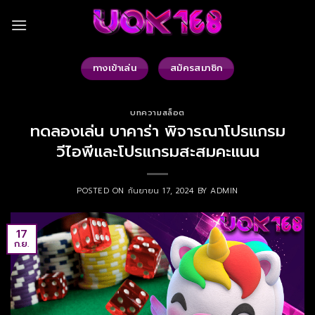
Skip
to
content
ทางเข้าเล่น
สมัครสมาชิก
บทความสล็อต
ทดลองเล่น บาคาร่า พิจารณาโปรแกรม
วีไอพีและโปรแกรมสะสมคะแนน
POSTED ON
กันยายน 17, 2024
BY
ADMIN
17
ก.ย.