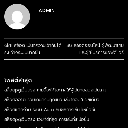
ADMIN
ok11 สล็อต เน้นที่ความเข้ากันได้
38 สล็อตออนไลน์ ผู้พัฒนาเกม
ระหว่างระบบมากขึ้น
และผู้ให้บริการซอฟต์แวร์
โพสต์ล่าสุด
สล็อตpgเว็บตรง เกมนี้จะให้โอกาสให้ผู้เล่นทดลองเล่นเกม
สล็อตออโต้ รวมเกมครบทุกแนว เล่นได้จบในยูสเดียว
สล็อตแตกง่าย ระบบ Auto สัมผัสการเล่นที่เหนือชั้น
สล็อตpgเว็บตรง เว็บที่ดีที่สุด การเล่นที่เหนือชั้น