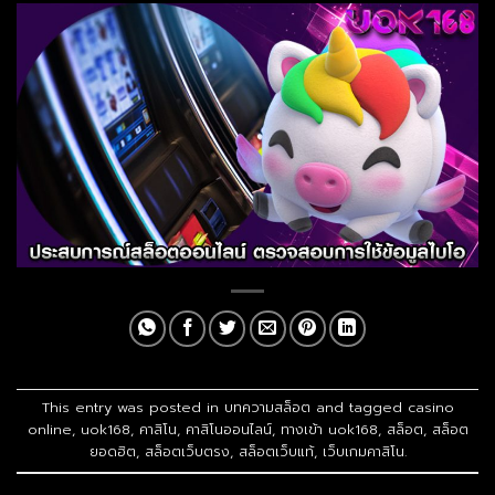
This entry was posted in
บทความสล็อต
and tagged
casino
online
,
uok168
,
คาสิโน
,
คาสิโนออนไลน์
,
ทางเข้า uok168
,
สล็อต
,
สล็อต
ยอดฮิต
,
สล็อตเว็บตรง
,
สล็อตเว็บแท้
,
เว็บเกมคาสิโน
.