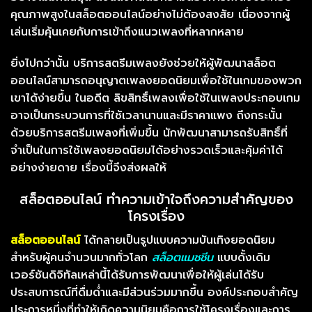
คุณภาพสูงในสล็อตออนไลน์อย่างไม่ต้องสงสัย เนื่องจากผู้
เล่นเริ่มคุ้นเคยกับการเข้าถึงแนวเพลงที่หลากหลาย
ยิ่งไปกว่านั้น บริการสตรีมเพลงยังช่วยให้ผู้พัฒนาสล็อต
ออนไลน์สามารถอนุญาตเพลงยอดนิยมเพื่อใช้ในเกมของพวก
เขาได้ง่ายขึ้น ในอดีต ลิขสิทธิ์เพลงเพื่อใช้ในเพลงประกอบเกม
อาจเป็นกระบวนการที่ใช้เวลานานและมีราคาแพง ถึงกระนั้น
ด้วยบริการสตรีมเพลงที่เพิ่มขึ้น นักพัฒนาสามารถรับสิทธิ์ที่
จำเป็นในการใช้เพลงยอดนิยมได้อย่างรวดเร็วและคุ้มค่าได้
อย่างง่ายดาย เรื่องนี้จึงส่งผลให้
สล็อตออนไลน์ ทำความเข้าใจถึงความสำคัญของ
โครงเรื่อง
สล็อตออนไลน์
ได้กลายเป็นรูปแบบความบันเทิงยอดนิยม
สำหรับผู้คนจำนวนมากทั่วโลก
สล็อตแมชชีน
แบบดั้งเดิม
เวอร์ชันดิจิทัลเหล่านี้ได้รับการพัฒนาเพื่อให้ผู้เล่นได้รับ
ประสบการณ์ที่ดื่มด่ำและมีส่วนร่วมมากขึ้น องค์ประกอบสำคัญ
ประการหนึ่งที่ทำให้เกิดความนิยมคือการใช้โครงเรื่องและการ