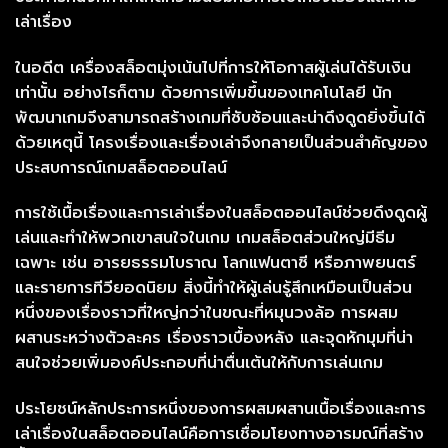
เล่าเรื่อง
ในอดีต เครื่องสล็อตมุ่งเน้นไปที่การให้โอกาสผู้เล่นได้รับเงิน
เท่านั้น อย่างไรก็ตาม ด้วยการเพิ่มขึ้นของเทคโนโลยี นัก
พัฒนาเกมจึงสามารถสร้างเกมที่ซับซ้อนและน่าดึงดูดยิ่งขึ้นได้
ด้วยเหตุนี้ โครงเรื่องและเรื่องเล่าจึงกลายเป็นส่วนสำคัญของ
ประสบการณ์เกมสล็อตออนไลน์
การใช้เนื้อเรื่องและการเล่าเรื่องในสล็อตออนไลน์ช่วยดึงดูดผู้
เล่นและทำให้พวกเขาสนใจในเกม เกมสล็อตส่วนใหญ่มีธีม
เฉพาะ เช่น อารยธรรมโบราณ โลกแฟนตาซี หรือภาพยนตร์
และรายการทีวียอดนิยม สิ่งนี้ทำให้ผู้เล่นรู้สึกเหมือนเป็นส่วน
หนึ่งของเรื่องราวที่ใหญ่กว่าในขณะที่หมุนวงล้อ การผสม
ผสานระหว่างตัวละคร เรื่องราวเบื้องหลัง และจุดหักมุมที่น่า
สนใจช่วยเพิ่มองค์ประกอบที่น่าตื่นเต้นให้กับการเล่นเกม
ประโยชน์หลักประการหนึ่งของการผสมผสานเนื้อเรื่องและการ
เล่าเรื่องในสล็อตออนไลน์คือการเชื่อมโยงทางอารมณ์ที่สร้าง